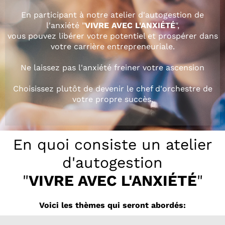
En participant à notre atelier d'autogestion de
l'anxiété "
VIVRE AVEC L'ANXIÉTÉ
",
vous pouvez libérer votre potentiel et prospérer dans
votre carrière entrepreneuriale.
Ne laissez pas l'anxiété freiner votre ascension
Choisissez plutôt de devenir le chef d'orchestre de
votre propre succès.
En quoi consiste un atelier
d'autogestion
"
VIVRE AVEC L'ANXIÉTÉ
"
Voici les thèmes qui seront abordés: